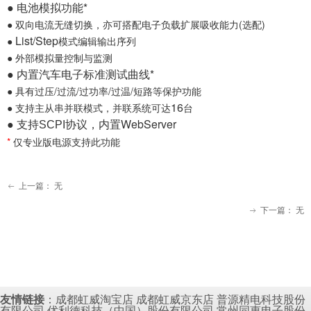
● 电池模拟功能
*
● 双向电流无缝切换，亦可搭配电子负载扩展吸收能力(选配)
List/Step
●
模式编辑输出序列
● 外部模拟量控制与监测
● 内置汽车电子标准测试曲线
*
● 具有过压/过流/过功率/过温/短路等保护功能
16
● 支持主从串并联模式，并联系统可达
台
● 支持
协议，内置
WebServer
SCPI
*
仅专业版电源支持此功能
上一篇：
无
ꂃ
下一篇：
无
ꁹ
友情链接
：
成都虹威淘宝店
成都虹威京东店
普源精电科技股份
有限公司
优利德科技（中国）股份有限公司
常州同惠电子股份