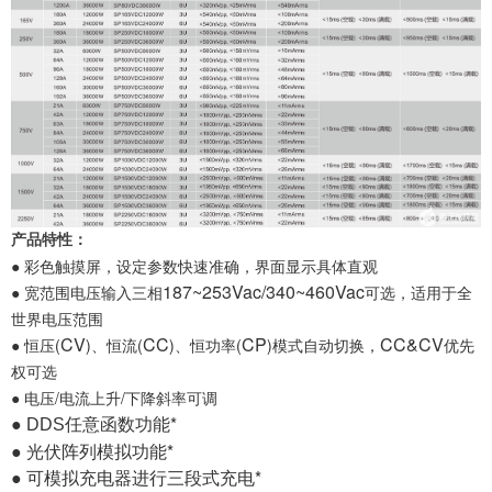
产品特性：
● 彩色触摸屏，设定参数快速准确，界面显示具体直观
187~253Vac/340~460Vac
● 宽范围电压输入三相
可选，适用于全
世界电压范围
CV
CC
CP
CC&CV
● 恒压(
)、恒流(
)、恒功率(
)模式自动切换，
优先
权可选
● 电压/电流上升/下降斜率可调
●
任意函数功能
*
DDS
● 光伏阵列模拟功能
*
● 可模拟充电器进行三段式充电
*